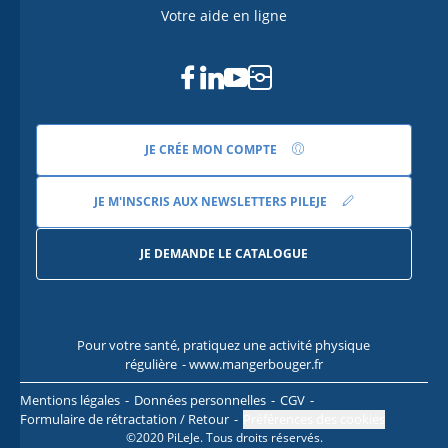
Votre aide en ligne
Facebook
Linkedin
Youtube
Instagram
JE CRÉE MON COMPTE
JE M'INSCRIS AUX NEWSLETTERS PILEJE
JE DEMANDE LE CATALOGUE
Pour votre santé, pratiquez une activité physique
Pour
régulière
- www.mangerbouger.fr
l
Mentions légales
Données personnelles
CGV
Formulaire de rétractation / Retour
Préférences des cookies
©2020 PiLeJe. Tous droits réservés.