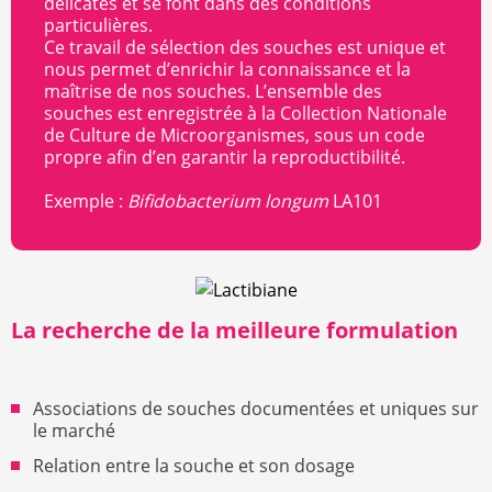
délicates et se font dans des conditions
particulières.
Ce travail de sélection des souches est unique et
nous permet d’enrichir la connaissance et la
maîtrise de nos souches. L’ensemble des
souches est enregistrée à la Collection Nationale
de Culture de Microorganismes, sous un code
propre afin d’en garantir la reproductibilité.
Exemple :
Bifidobacterium longum
LA101
La recherche de la meilleure formulation
Associations de souches documentées et uniques sur
le marché
Relation entre la souche et son dosage